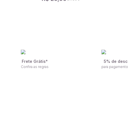
Frete Grátis*
5% de desc
Confira as regras
para pagamento
F
Receba nossas ofertas por e-mail
n