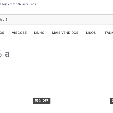
a loja em até 6x sem juros
OS
VISCOSE
LINHO
MAIS VENDIDOS
LISOS
ITAL
% a
55
% OFF