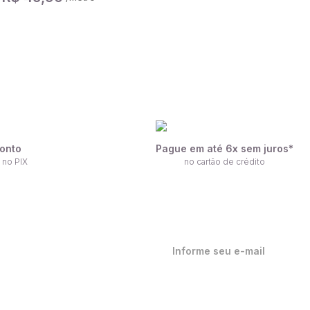
onto
Pague em até 6x sem juros*
 no PIX
no cartão de crédito
ique por dentro de nossas
ovidades em primeira mão!