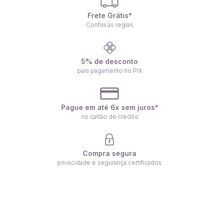
Frete Grátis*
Confira as regras
5% de desconto
para pagamento no PIX
Pague em até 6x sem juros*
no cartão de crédito
Compra segura
privacidade e segurança certificados
Receba nossas ofertas por e-mail
Fique por dentro de nossas novidades em primeira mão!