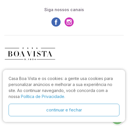
Siga nossos canais
CASA BOA VISTA COMERCIO LTDA
Casa Boa Vista e os cookies:
a gente usa cookies para
CNPJ: 27.544.996/0001-52
personalizar anúncios e melhorar a sua experiência no
Rua João Sampaio da Silva, 144, Capoeiras
site. Ao continuar navegando, você concorda com a
CEP: 88090-820, Florianópolis - SC
nossa
Política de Privacidade.
Não realizamos atendimento neste endereço.
continuar e fechar