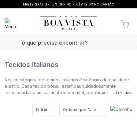
|
|
FRETE GRÁTIS*
5% OFF NO PIX
ATÉ 6X NO CARTÃO
Tecidos Italianos
Nossa categoria de tecidos italianos é sinônimo de qualidade
e estilo. Cada tecido possui estampas cuidadosamente
selecionadas e um caimento impecável, proporcionando
...Ler mais
peças únicas e cheias de personalidade. Desperte sua
criatividade e crie peças incríveis com a elegância e
Filtrar
Ordenar por
Data
sofisticação dos tecidos italianos.