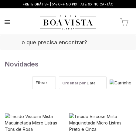
|
|
FRETE GRÁTIS*
5% OFF NO PIX
ATÉ 6X NO CARTÃO
Novidades
Filtrar
Ordenar por
Data