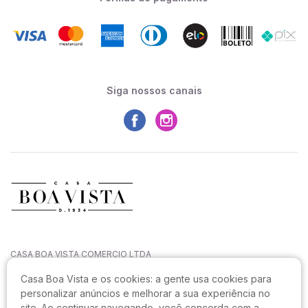
Siga nossos canais
CASA BOA VISTA COMERCIO LTDA
CNPJ: 27.544.996/0001-52
Casa Boa Vista e os cookies:
a gente usa cookies para
Rua João Sampaio da Silva, 144, Capoeiras
personalizar anúncios e melhorar a sua experiência no
CEP: 88090-820, Florianópolis - SC
site. Ao continuar navegando, você concorda com a