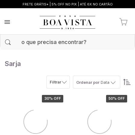
|
|
FRETE GRÁTIS*
5% OFF NO PIX
ATÉ 6X NO CARTÃO
Sarja
Filtrar
Ordenar por
Data
30
% OFF
50
% OFF