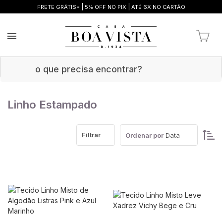
|
|
FRETE GRÁTIS*
5% OFF NO PIX
ATÉ 6X NO CARTÃO
Linho Estampado
Filtrar
Ordenar por
Data