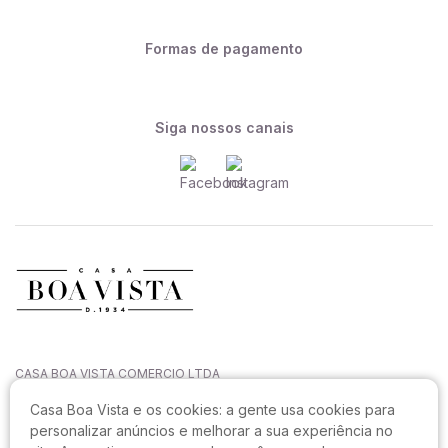
Formas de pagamento
Siga nossos canais
CASA BOA VISTA COMERCIO LTDA
CNPJ: 27.544.996/0001-52
Casa Boa Vista e os cookies:
a gente usa cookies para
Rua João Sampaio da Silva, 144, Capoeiras
personalizar anúncios e melhorar a sua experiência no
CEP: 88090-820, Florianópolis - SC