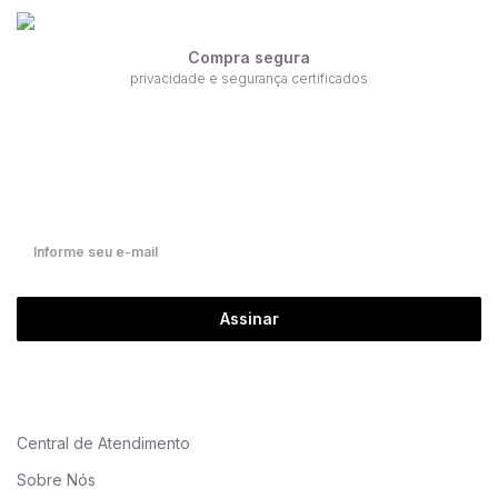
Compra segura
privacidade e segurança certificados
Receba nossas ofertas por e-mail
Fique por dentro de nossas novidades em primeira mão!
Assinar
Central de Atendimento
Sobre Nós