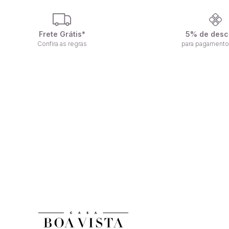
Frete Grátis*
5% de desc
Confira as regras
para pagamento
F
Receba nossas ofertas por e-mail
n