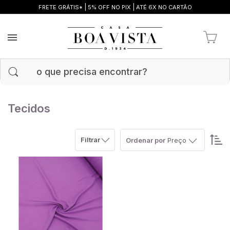
|
|
FRETE GRÁTIS*
5% OFF NO PIX
ATÉ 6X NO CARTÃO
Tecidos
Filtrar
Ordenar por
Preço