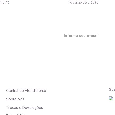
 no PIX
no cartão de crédito
ique por dentro de nossas
ovidades em primeira mão!
Su
Central de Atendimento
Sobre Nós
Trocas e Devoluções