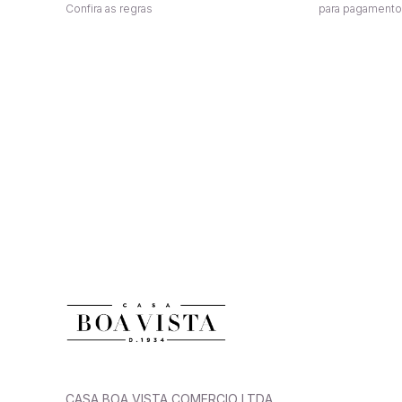
Confira as regras
para pagamento
F
Receba nossas ofertas por e-mail
n
CASA BOA VISTA COMERCIO LTDA