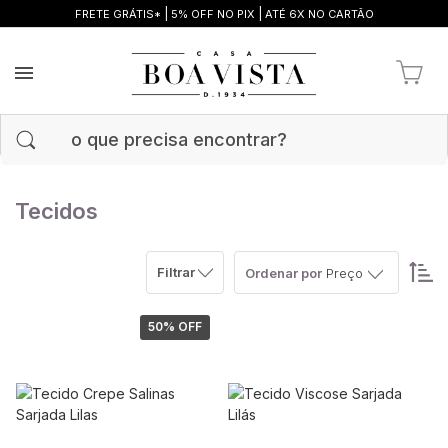
|
|
FRETE GRÁTIS*
5% OFF NO PIX
ATÉ 6X NO CARTÃO
Tecidos
Filtrar
Ordenar por
Preço
50
% OFF