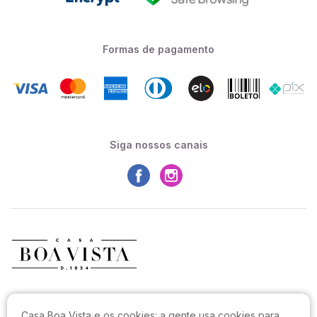
Formas de pagamento
Siga nossos canais
CASA BOA VISTA COMERCIO LTDA
Casa Boa Vista e os cookies:
a gente usa cookies para