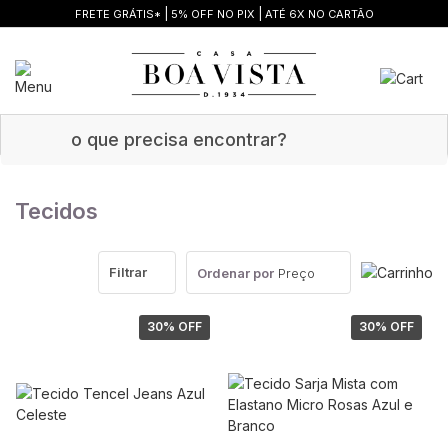
|
|
FRETE GRÁTIS*
5% OFF NO PIX
ATÉ 6X NO CARTÃO
Tecidos
Filtrar
Ordenar por
Preço
30
% OFF
30
% OFF