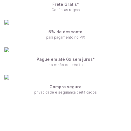
Frete Grátis*
Confira as regras
5% de desconto
para pagamento no PIX
Pague em até 6x sem juros*
no cartão de crédito
Compra segura
privacidade e segurança certificados
Receba nossas ofertas por e-mail
Fique por dentro de nossas novidades em primeira mão!