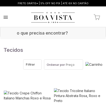
|
|
FRETE GRÁTIS*
5% OFF NO PIX
ATÉ 6X NO CARTÃO
Tecidos
Filtrar
Ordenar por
Preço