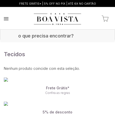
|
|
FRETE GRÁTIS*
5% OFF NO PIX
ATÉ 6X NO CARTÃO
Tecidos
Nenhum produto coincide com esta seleção.
Frete Grátis*
Confira as regras
5% de desconto