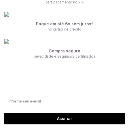
para pagamento no PIX
Pague em até 6x sem juros*
no cartão de crédito
Compra segura
privacidade e segurança certificados
Receba nossas ofertas por e-mail
Fique por dentro de nossas novidades em primeira mão!
Assinar