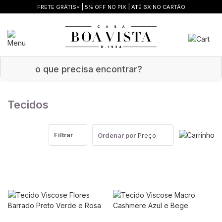
|
|
FRETE GRÁTIS*
5% OFF NO PIX
ATÉ 6X NO CARTÃO
Tecidos
Filtrar
Ordenar por
Preço