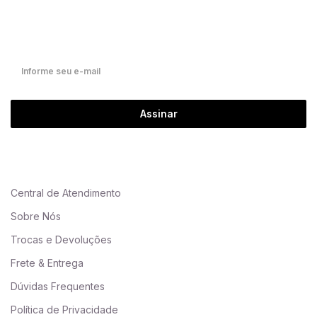
Receba nossas ofertas por e-mail
Fique por dentro de nossas novidades em primeira mão!
Assinar
Central de Atendimento
Sobre Nós
Trocas e Devoluções
Frete & Entrega
Dúvidas Frequentes
Política de Privacidade