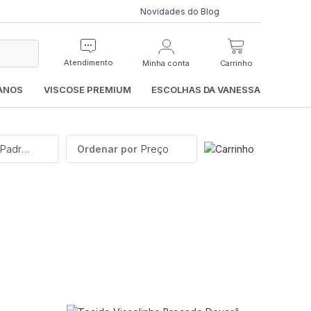
Novidades do Blog
Atendimento
Minha conta
Carrinho
IANOS
VISCOSE PREMIUM
ESCOLHAS DA VANESSA
Categoria, Cor Predominante, Padronagem, Elasticidade
Ordenar por
Preço