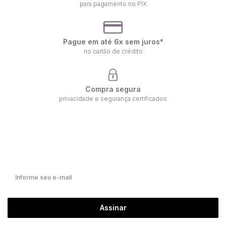
para pagamento no PIX
Pague em até 6x sem juros*
no cartão de crédito
Compra segura
privacidade e segurança certificados
Receba nossas ofertas por e-mail
Fique por dentro de nossas novidades em primeira mão!
Assinar