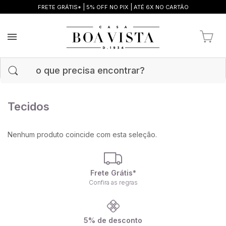
|
|
FRETE GRÁTIS*
5% OFF NO PIX
ATÉ 6X NO CARTÃO
Tecidos
Nenhum produto coincide com esta seleção.
Frete Grátis*
Confira as regras
5% de desconto