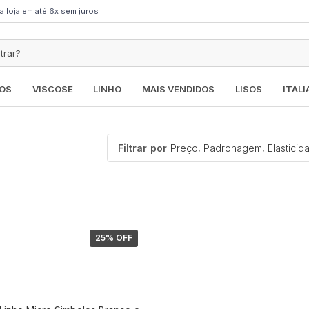
a loja em até 6x sem juros
OS
VISCOSE
LINHO
MAIS VENDIDOS
LISOS
ITAL
Filtrar
por
Preço, Padronagem, Elasticid
25
% OFF