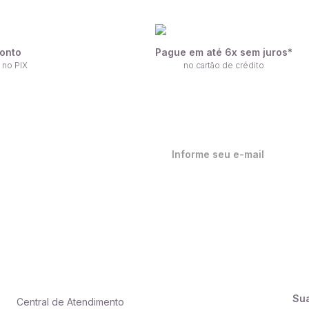
onto
Pague em até 6x sem juros*
 no PIX
no cartão de crédito
ique por dentro de nossas
ovidades em primeira mão!
Su
Central de Atendimento