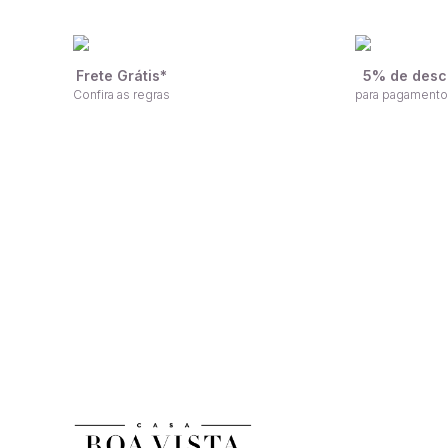
Frete Grátis*
5% de desc
Confira as regras
para pagamento
F
Receba nossas ofertas por e-mail
n