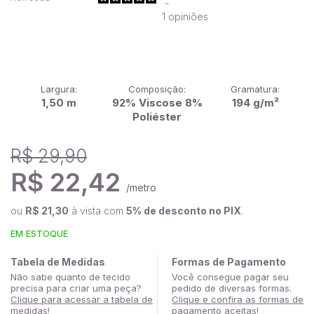
-
1
opiniões
Largura:
Composição:
Gramatura:
1,50 m
92% Viscose 8%
194 g/m²
Poliéster
R$ 29,90
R$ 22,42
/metro
ou
R$ 21,30
à vista com
5% de desconto no PIX
.
EM ESTOQUE
Tabela de Medidas
Formas de Pagamento
Não sabe quanto de tecido
Você consegue pagar seu
precisa para criar uma peça?
pedido de diversas formas.
Clique para acessar a tabela de
Clique e confira as formas de
medidas!
pagamento aceitas!