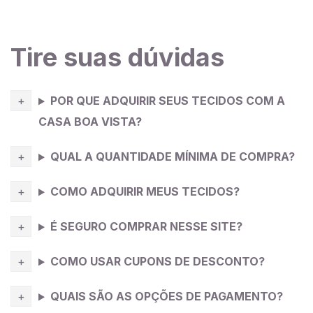
não! Esse conceito evoluiu demais e hoje, além das
tradicionais peças como blazer, calças e camisas em
tecidos
planos, a técnica vem sendo aplicada em
Tire suas dúvidas
outros tipos de tecido, inclusive
malha
, com modelos
desconstruídos que se propõe a se vestir os mais
diferentes estilos, do clássico ao moderno. Essa
POR QUE ADQUIRIR SEUS TECIDOS COM A
evolução interessante que democratizou essa técnica
CASA BOA VISTA?
garante produções de tirar o fôlego.
QUAL A QUANTIDADE MÍNIMA DE COMPRA?
COMO ADQUIRIR MEUS TECIDOS?
É SEGURO COMPRAR NESSE SITE?
COMO USAR CUPONS DE DESCONTO?
QUAIS SÃO AS OPÇÕES DE PAGAMENTO?