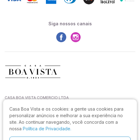
Siga nossos canais
CASA BOA VISTA COMERCIO LTDA
CNPJ: 27.544.996/0001-52
Casa Boa Vista e os cookies:
a gente usa cookies para
Rua João Sampaio da Silva, 144, Capoeiras
personalizar anúncios e melhorar a sua experiência no
CEP: 88090-820, Florianópolis - SC
site. Ao continuar navegando, você concorda com a
Não realizamos atendimento neste endereço.
nossa
Política de Privacidade.