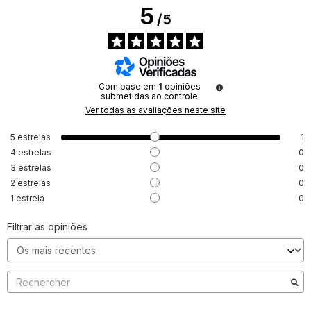
5
/
5
Com base em
1
opiniões
submetidas ao controle
Ver todas as avaliações neste site
5
estrelas
1
4
estrelas
0
3
estrelas
0
2
estrelas
0
1
estrela
0
Filtrar as opiniões