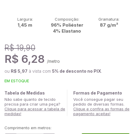
Largura:
Composição:
Gramatura:
1,45 m
96% Poliéster
87 g/m²
4% Elastano
R$ 19,90
R$ 6,28
/metro
ou
R$ 5,97
à vista com
5% de desconto no PIX
.
EM ESTOQUE
Tabela de Medidas
Formas de Pagamento
Não sabe quanto de tecido
Você consegue pagar seu
precisa para criar uma peça?
pedido de diversas formas.
Clique para acessar a tabela de
Clique e confira as formas de
medidas!
pagamento aceitas!
Comprimento em metros: