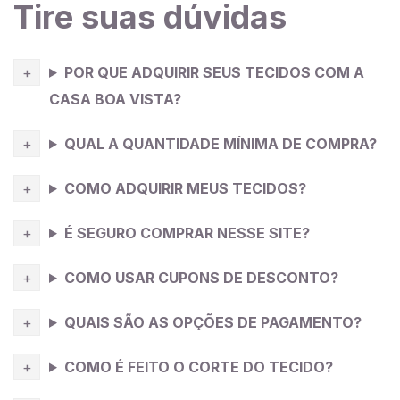
e volume.
Tire suas dúvidas
Dica da Costureira
: O
crepe
bubble pode ser utilizado
POR QUE ADQUIRIR SEUS TECIDOS COM A
em várias peças de vestuário, incluindo blusas,
vestidos, saias, calças e casacos. É especialmente
CASA BOA VISTA?
adequado para peças que requerem textura e detalhes
QUAL A QUANTIDADE MÍNIMA DE COMPRA?
interessantes. Além disso, a elasticidade do tecido
proporciona conforto e facilidade de movimento.Pode
COMO ADQUIRIR MEUS TECIDOS?
ser combinado com outros
tecidos
para criar
contrastes de textura interessantes. Por exemplo,
É SEGURO COMPRAR NESSE SITE?
você pode combiná-lo com
tecidos
lisos e fluidos,
como chiffon ou seda, para criar um visual elegante.
COMO USAR CUPONS DE DESCONTO?
Além disso, ele pode ser combinado com detalhes
como rendas, bordados ou aplicações para adicionar
QUAIS SÃO AS OPÇÕES DE PAGAMENTO?
ainda mais interesse visual às peças.
COMO É FEITO O CORTE DO TECIDO?