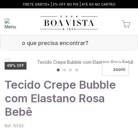
|
|
FRETE GRÁTIS*
5% OFF NO PIX
ATÉ 6X NO CARTÃO
68
% OFF
zoom
Tecido Crepe Bubble
com Elastano Rosa
Bebê
Ref: 10703