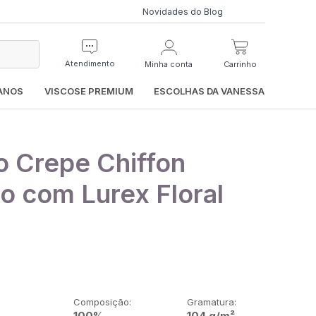
Novidades do Blog
Atendimento
Minha conta
Carrinho
IANOS
VISCOSE PREMIUM
ESCOLHAS DA VANESSA
o Crepe Chiffon
no com Lurex Floral
Composição:
Gramatura:
100%
104 g/m²