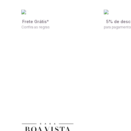
Frete Grátis*
5% de desc
Confira as regras
para pagamento
F
Receba nossas ofertas por e-mail
n