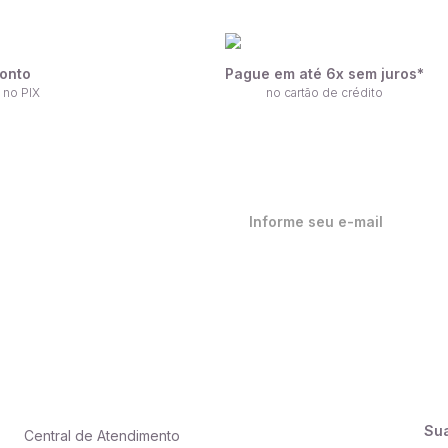
onto
Pague em até 6x sem juros*
 no PIX
no cartão de crédito
ique por dentro de nossas
ovidades em primeira mão!
Su
Central de Atendimento