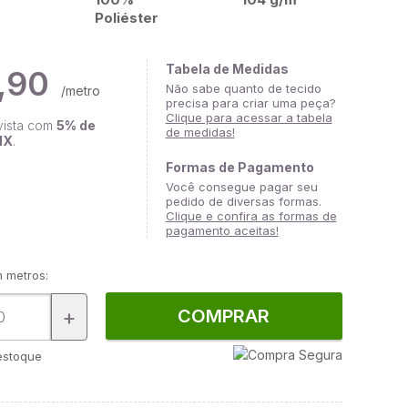
Poliéster
Tabela de Medidas
,90
Não sabe quanto de tecido
/metro
precisa para criar uma peça?
Clique para acessar a tabela
vista com
5% de
de medidas!
IX
.
Formas de Pagamento
Você consegue pagar seu
pedido de diversas formas.
Clique e confira as formas de
pagamento aceitas!
 metros:
+
COMPRAR
stoque