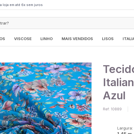
a loja em até 6x sem juros
OS
VISCOSE
LINHO
MAIS VENDIDOS
LISOS
ITAL
Tecid
Italia
Azul
Ref: 10889
Largura:
1,45 m