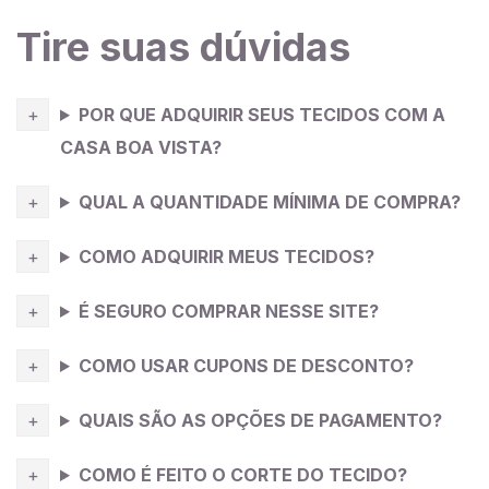
disso, considere o caimento e a transparência do
tecido ao selecionar um modelo de roupa, levando em
Tire suas dúvidas
conta suas preferências pessoais e o tipo de evento
ou ocasião em que a peça será usada.
POR QUE ADQUIRIR SEUS TECIDOS COM A
CASA BOA VISTA?
QUAL A QUANTIDADE MÍNIMA DE COMPRA?
COMO ADQUIRIR MEUS TECIDOS?
É SEGURO COMPRAR NESSE SITE?
COMO USAR CUPONS DE DESCONTO?
QUAIS SÃO AS OPÇÕES DE PAGAMENTO?
COMO É FEITO O CORTE DO TECIDO?