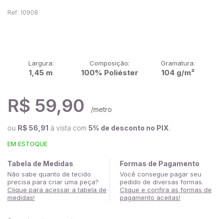
Ref: 10908
Largura:
Composição:
Gramatura:
1,45 m
100% Poliéster
104 g/m²
R$ 59,90
/metro
ou
R$ 56,91
à vista com
5% de desconto no PIX
.
EM ESTOQUE
Tabela de Medidas
Formas de Pagamento
Não sabe quanto de tecido
Você consegue pagar seu
precisa para criar uma peça?
pedido de diversas formas.
Clique para acessar a tabela de
Clique e confira as formas de
medidas!
pagamento aceitas!