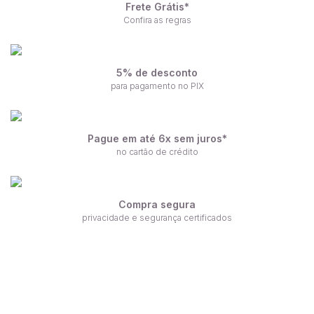
Frete Grátis*
Confira as regras
5% de desconto
para pagamento no PIX
Pague em até 6x sem juros*
no cartão de crédito
Compra segura
privacidade e segurança certificados
Receba nossas ofertas por e-mail
Fique por dentro de nossas novidades em primeira mão!