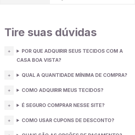
devido à sua natureza delicada. Use agulhas finas e
pontos suaves para evitar danos ao tecido. Além
disso, considere o caimento e a transparência do
tecido ao selecionar um modelo de roupa, levando em
Tire suas dúvidas
conta suas preferências pessoais e o tipo de evento
ou ocasião em que a peça será usada.
POR QUE ADQUIRIR SEUS TECIDOS COM A
CASA BOA VISTA?
QUAL A QUANTIDADE MÍNIMA DE COMPRA?
COMO ADQUIRIR MEUS TECIDOS?
É SEGURO COMPRAR NESSE SITE?
COMO USAR CUPONS DE DESCONTO?