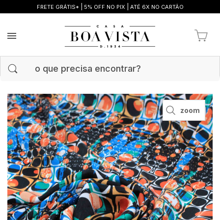
|
|
FRETE GRÁTIS*
5% OFF NO PIX
ATÉ 6X NO CARTÃO
zoom