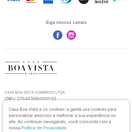
Siga nossos canais
CASA BOA VISTA COMERCIO LTDA
CNPJ: 27.544.996/0001-52
Rua João Sampaio da Silva, 144, Capoeiras
Casa Boa Vista e os cookies:
a gente usa cookies para
CEP: 88090-820, Florianópolis - SC
personalizar anúncios e melhorar a sua experiência no
Não realizamos atendimento neste endereço.
site. Ao continuar navegando, você concorda com a
nossa
Política de Privacidade.