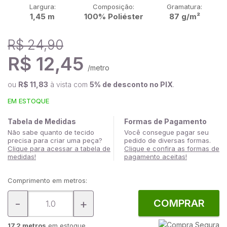
Largura:
Composição:
Gramatura:
1,45 m
100% Poliéster
87 g/m²
R$ 24,90
R$ 12,45
/metro
ou
R$ 11,83
à vista com
5% de desconto no PIX
.
EM ESTOQUE
Tabela de Medidas
Formas de Pagamento
Não sabe quanto de tecido
Você consegue pagar seu
precisa para criar uma peça?
pedido de diversas formas.
Clique para acessar a tabela de
Clique e confira as formas de
medidas!
pagamento aceitas!
Comprimento em metros:
-
+
COMPRAR
17,2 metros
em estoque