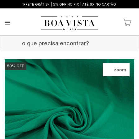
|
|
FRETE GRÁTIS*
5% OFF NO PIX
ATÉ 6X NO CARTÃO
50
% OFF
zoom