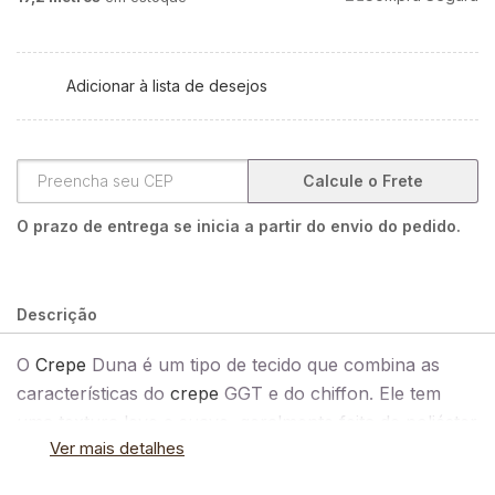
Adicionar à lista de desejos
Calcule o Frete
O prazo de entrega se inicia a partir do envio do pedido.
Descrição
O
Crepe
Duna é um tipo de tecido que combina as
características do
crepe
GGT e do chiffon. Ele tem
uma textura leve e suave, geralmente feita de poliéster
Ver mais detalhes
ou uma mistura de poliéster e seda. O nome "Duna"
sugere uma textura suave e ondulada, que é uma