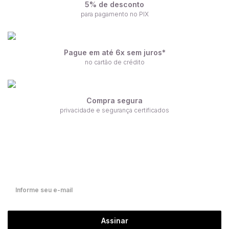
5% de desconto
para pagamento no PIX
Pague em até 6x sem juros*
no cartão de crédito
Compra segura
privacidade e segurança certificados
Receba nossas ofertas por e-mail
Fique por dentro de nossas novidades em primeira mão!
Assinar