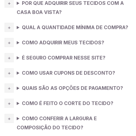
POR QUE ADQUIRIR SEUS TECIDOS COM A
fluido, considere a confecção de um vestido longo ou
CASA BOA VISTA?
uma saia com pregas. Para um look mais casual, uma
blusa solta ou uma camisa com mangas bufantes são
QUAL A QUANTIDADE MÍNIMA DE COMPRA?
excelentes opções. Esse tecido também é ótimo para
detalhes em babados e plissados, adicionando um
COMO ADQUIRIR MEUS TECIDOS?
toque de sofisticação às suas criações.
É SEGURO COMPRAR NESSE SITE?
COMO USAR CUPONS DE DESCONTO?
QUAIS SÃO AS OPÇÕES DE PAGAMENTO?
COMO É FEITO O CORTE DO TECIDO?
COMO CONFERIR A LARGURA E
COMPOSIÇÃO DO TECIDO?