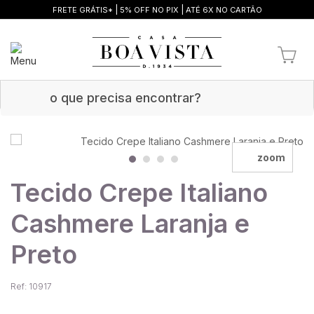
|
|
FRETE GRÁTIS*
5% OFF NO PIX
ATÉ 6X NO CARTÃO
zoom
Tecido Crepe Italiano
Cashmere Laranja e
Preto
Ref: 10917