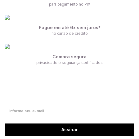
para pagamento no PIX
Pague em até 6x sem juros*
no cartão de crédito
Compra segura
privacidade e segurança certificados
Receba nossas ofertas por e-mail
Fique por dentro de nossas novidades em primeira mão!
Assinar