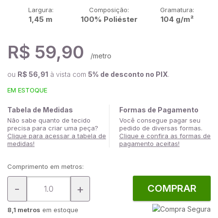
Largura:
Composição:
Gramatura:
1,45 m
100% Poliéster
104 g/m²
R$ 59,90
/metro
ou
R$ 56,91
à vista com
5% de desconto no PIX
.
EM ESTOQUE
Tabela de Medidas
Formas de Pagamento
Não sabe quanto de tecido
Você consegue pagar seu
precisa para criar uma peça?
pedido de diversas formas.
Clique para acessar a tabela de
Clique e confira as formas de
medidas!
pagamento aceitas!
Comprimento em metros:
-
+
COMPRAR
8,1 metros
em estoque