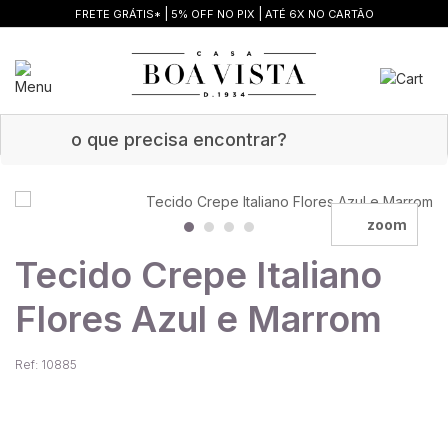
|
|
FRETE GRÁTIS*
5% OFF NO PIX
ATÉ 6X NO CARTÃO
zoom
Tecido Crepe Italiano
Flores Azul e Marrom
Ref: 10885