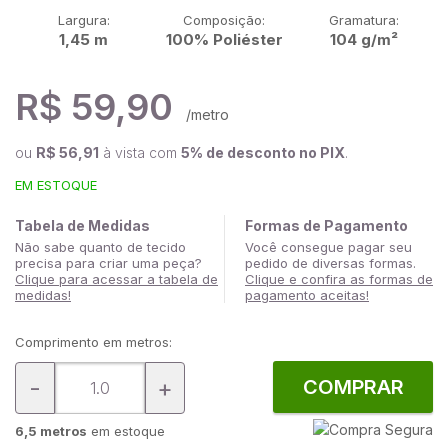
Largura:
Composição:
Gramatura:
1,45 m
100% Poliéster
104 g/m²
R$ 59,90
/metro
ou
R$ 56,91
à vista com
5% de desconto no PIX
.
EM ESTOQUE
Tabela de Medidas
Formas de Pagamento
Não sabe quanto de tecido
Você consegue pagar seu
precisa para criar uma peça?
pedido de diversas formas.
Clique para acessar a tabela de
Clique e confira as formas de
medidas!
pagamento aceitas!
Comprimento em metros:
-
+
COMPRAR
6,5 metros
em estoque