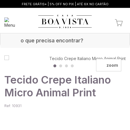
|
|
FRETE GRÁTIS*
5% OFF NO PIX
ATÉ 6X NO CARTÃO
zoom
Tecido Crepe Italiano
Micro Animal Print
Ref: 10931