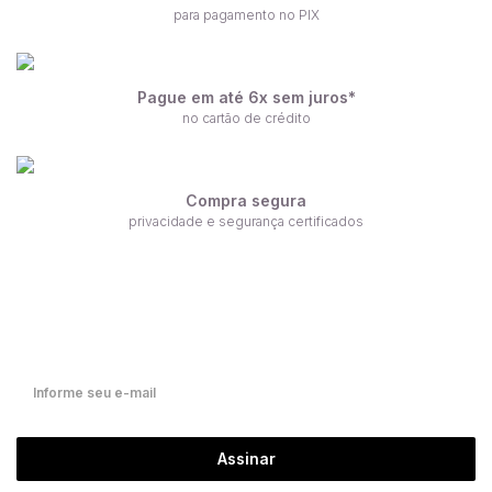
para pagamento no PIX
Pague em até 6x sem juros*
no cartão de crédito
Compra segura
privacidade e segurança certificados
Receba nossas ofertas por e-mail
Fique por dentro de nossas novidades em primeira mão!
Assinar