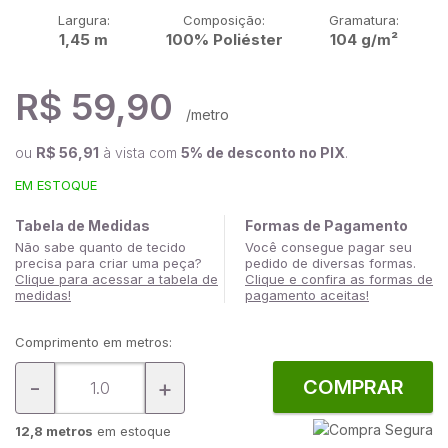
Largura:
Composição:
Gramatura:
1,45 m
100% Poliéster
104 g/m²
R$ 59,90
/metro
ou
R$ 56,91
à vista com
5% de desconto no PIX
.
EM ESTOQUE
Tabela de Medidas
Formas de Pagamento
Não sabe quanto de tecido
Você consegue pagar seu
precisa para criar uma peça?
pedido de diversas formas.
Clique para acessar a tabela de
Clique e confira as formas de
medidas!
pagamento aceitas!
Comprimento em metros:
-
+
COMPRAR
12,8 metros
em estoque