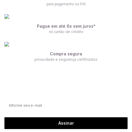
para pagamento no PIX
Pague em até 6x sem juros*
no cartão de crédito
Compra segura
privacidade e segurança certificados
Receba nossas ofertas por e-mail
Fique por dentro de nossas novidades em primeira mão!
Assinar