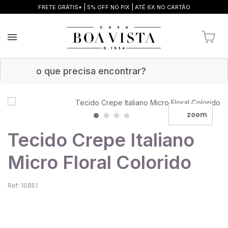
|
|
FRETE GRÁTIS*
5% OFF NO PIX
ATÉ 6X NO CARTÃO
zoom
Tecido Crepe Italiano
Micro Floral Colorido
Ref: 10851