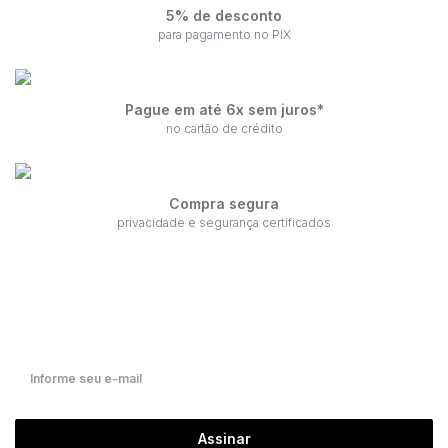
5% de desconto
para pagamento no PIX
Pague em até 6x sem juros*
no cartão de crédito
Compra segura
privacidade e segurança certificados
Receba nossas ofertas por e-mail
Fique por dentro de nossas novidades em primeira mão!
Assinar