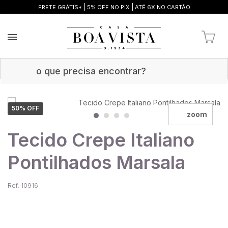
|
|
FRETE GRÁTIS*
5% OFF NO PIX
ATÉ 6X NO CARTÃO
50
% OFF
zoom
Tecido Crepe Italiano
Pontilhados Marsala
Ref: 10916