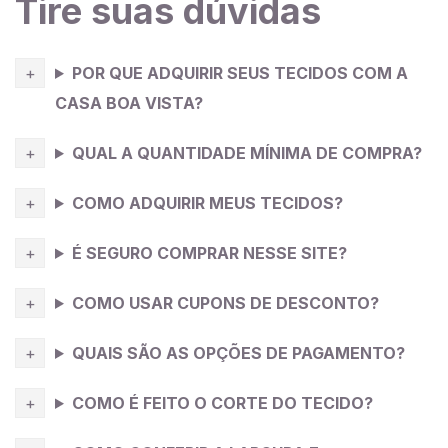
Tire suas dúvidas
contrastantes e interessantes. Devido à sua elegância
e luxo, o
crepe
silk é frequentemente utilizado em
POR QUE ADQUIRIR SEUS TECIDOS COM A
eventos formais, festas e ocasiões especiais. É uma
excelente escolha para vestidos de gala, vestidos de
CASA BOA VISTA?
noiva, trajes de coquetel e roupas para eventos
QUAL A QUANTIDADE MÍNIMA DE COMPRA?
noturnos.
COMO ADQUIRIR MEUS TECIDOS?
É SEGURO COMPRAR NESSE SITE?
COMO USAR CUPONS DE DESCONTO?
QUAIS SÃO AS OPÇÕES DE PAGAMENTO?
COMO É FEITO O CORTE DO TECIDO?