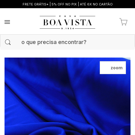
|
|
FRETE GRÁTIS*
5% OFF NO PIX
ATÉ 6X NO CARTÃO
zoom