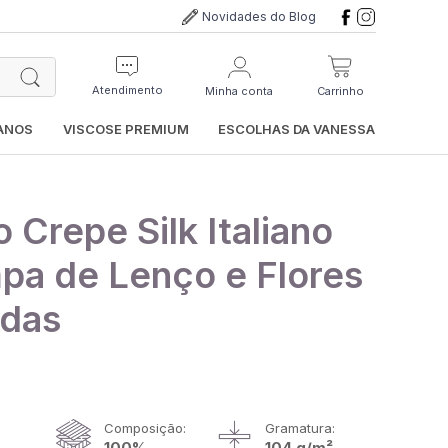
Novidades do Blog
Atendimento
Minha conta
Carrinho
IANOS
VISCOSE PREMIUM
ESCOLHAS DA VANESSA
 Crepe Silk Italiano
pa de Lenço e Flores
idas
Composição:
Gramatura:
100%
104 g/m²