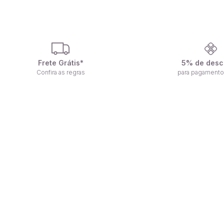
Frete Grátis*
5% de desc
Confira as regras
para pagamento
F
Receba nossas ofertas por e-mail
n