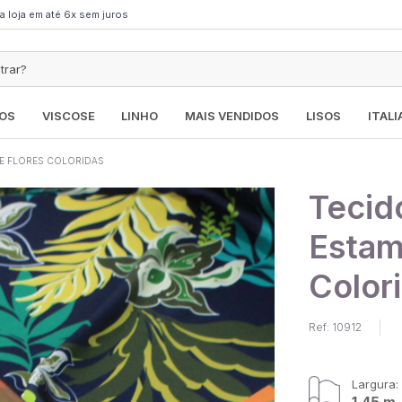
a loja em até 6x sem juros
OS
VISCOSE
LINHO
MAIS VENDIDOS
LISOS
ITAL
 E FLORES COLORIDAS
Tecido
Estam
Color
Ref: 10912
Largura:
1,45 m