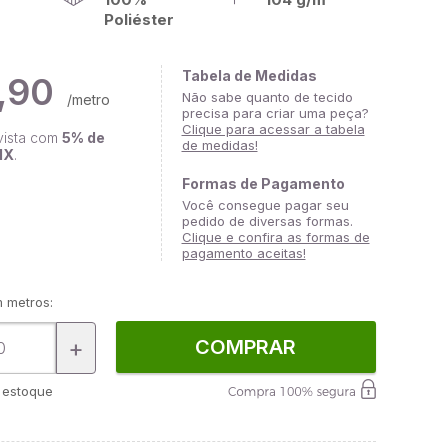
Poliéster
Tabela de Medidas
,90
Não sabe quanto de tecido
/metro
precisa para criar uma peça?
Clique para acessar a tabela
vista com
5% de
de medidas!
IX
.
Formas de Pagamento
Você consegue pagar seu
pedido de diversas formas.
Clique e confira as formas de
pagamento aceitas!
 metros:
+
COMPRAR
estoque