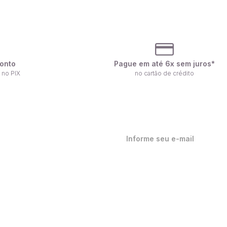
onto
Pague em até 6x sem juros*
 no PIX
no cartão de crédito
ique por dentro de nossas
ovidades em primeira mão!