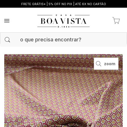
|
|
FRETE GRÁTIS*
5% OFF NO PIX
ATÉ 6X NO CARTÃO
zoom