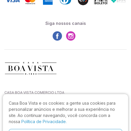
Siga nossos canais
CASA BOA VISTA COMERCIO LTDA
CNPJ: 27.544.996/0001-52
Casa Boa Vista e os cookies:
a gente usa cookies para
Rua João Sampaio da Silva, 144, Capoeiras
personalizar anúncios e melhorar a sua experiência no
CEP: 88090-820, Florianópolis - SC
site. Ao continuar navegando, você concorda com a
Não realizamos atendimento neste endereço.
nossa
Política de Privacidade.