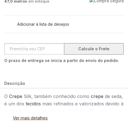
47,0 metros
em estoque
Adicionar à lista de desejos
Calcule o Frete
O prazo de entrega se inicia a partir do envio do pedido.
Descrição
O
Crepe
Silk, também conhecido como
crepe
de seda,
é um dos
tecidos
mais refinados e valorizados devido à
sua textura elegante e caimento fluido. Possui um
Ver mais detalhes
caimento fluido e elegante, que cria uma silhueta
suave e graciosa. Seu peso leve permite que o tecido