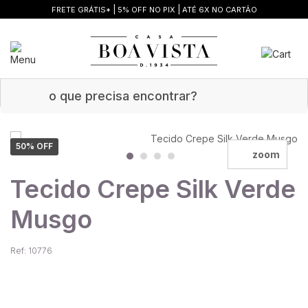
|
|
FRETE GRÁTIS*
5% OFF NO PIX
ATÉ 6X NO CARTÃO
50
% OFF
zoom
Tecido Crepe Silk Verde
Musgo
Ref: 10776