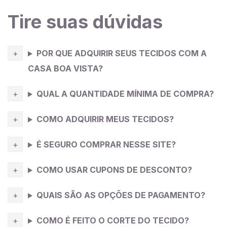
Você pode usá-lo como peça principal em um design
ou combiná-lo com outros
Tire suas dúvidas
tecidos
para criar detalhes
contrastantes e interessantes. Devido à sua elegância
e luxo, o
crepe
silk é frequentemente utilizado em
POR QUE ADQUIRIR SEUS TECIDOS COM A
eventos formais, festas e ocasiões especiais. É uma
excelente escolha para vestidos de gala, vestidos de
CASA BOA VISTA?
noiva, trajes de coquetel e roupas para eventos
QUAL A QUANTIDADE MÍNIMA DE COMPRA?
noturnos.
COMO ADQUIRIR MEUS TECIDOS?
É SEGURO COMPRAR NESSE SITE?
COMO USAR CUPONS DE DESCONTO?
QUAIS SÃO AS OPÇÕES DE PAGAMENTO?
COMO É FEITO O CORTE DO TECIDO?