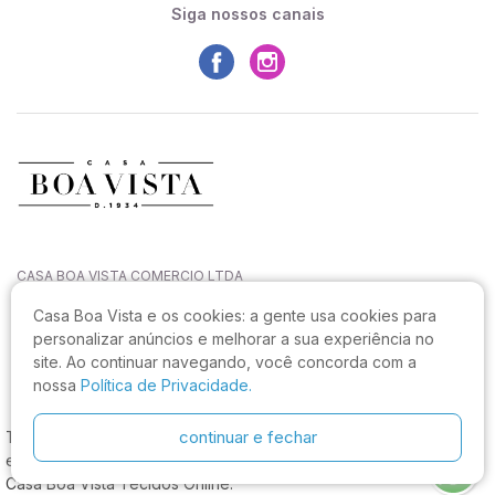
Siga nossos canais
CASA BOA VISTA COMERCIO LTDA
CNPJ: 27.544.996/0001-52
Casa Boa Vista e os cookies:
a gente usa cookies para
Rua João Sampaio da Silva, 144, Capoeiras
personalizar anúncios e melhorar a sua experiência no
CEP: 88090-820, Florianópolis - SC
site. Ao continuar navegando, você concorda com a
Não realizamos atendimento neste endereço.
nossa
Política de Privacidade.
continuar e fechar
Tecido Crepe Silk Vermelho, os melhores preços e condições,
estamos com muitas categorias do site em promoção! Confira
Casa Boa Vista Tecidos Online.