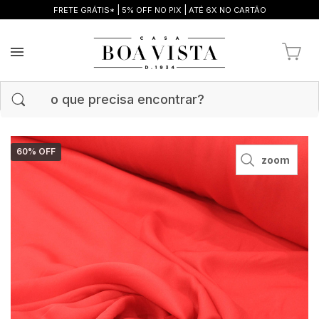
|
|
FRETE GRÁTIS*
5% OFF NO PIX
ATÉ 6X NO CARTÃO
60
% OFF
zoom