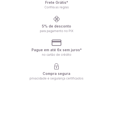
Frete Grátis*
Confira as regras
5% de desconto
para pagamento no PIX
Pague em até 6x sem juros*
no cartão de crédito
Compra segura
privacidade e segurança certificados
Receba nossas ofertas por e-mail
Fique por dentro de nossas novidades em primeira mão!