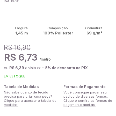
Ref: 10781
Largura:
Composição:
Gramatura:
1,45 m
100% Poliéster
69 g/m²
R$ 16,90
R$ 6,73
/metro
ou
R$ 6,39
à vista com
5% de desconto no PIX
.
EM ESTOQUE
Tabela de Medidas
Formas de Pagamento
Não sabe quanto de tecido
Você consegue pagar seu
precisa para criar uma peça?
pedido de diversas formas.
Clique para acessar a tabela de
Clique e confira as formas de
medidas!
pagamento aceitas!