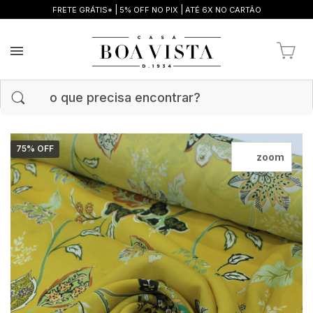
|
|
FRETE GRÁTIS*
5% OFF NO PIX
ATÉ 6X NO CARTÃO
75
% OFF
zoom