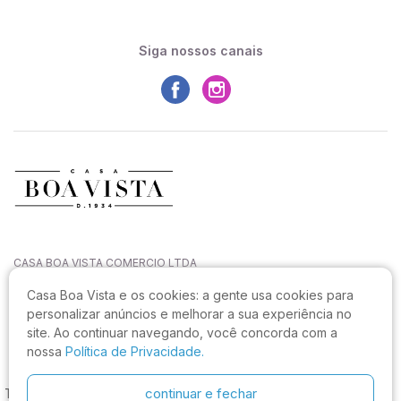
Siga nossos canais
CASA BOA VISTA COMERCIO LTDA
CNPJ: 27.544.996/0001-52
Casa Boa Vista e os cookies:
a gente usa cookies para
Rua João Sampaio da Silva, 144, Capoeiras
personalizar anúncios e melhorar a sua experiência no
CEP: 88090-820, Florianópolis - SC
site. Ao continuar navegando, você concorda com a
Não realizamos atendimento neste endereço.
nossa
Política de Privacidade.
continuar e fechar
Tecido Failete Italiano Flores Amarelo Mostarda, os melhores