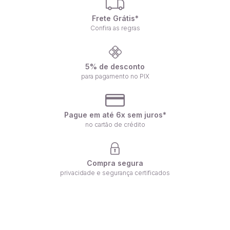
Frete Grátis*
Confira as regras
5% de desconto
para pagamento no PIX
Pague em até 6x sem juros*
no cartão de crédito
Compra segura
privacidade e segurança certificados
Receba nossas ofertas por e-mail
Fique por dentro de nossas novidades em primeira mão!