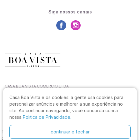
Siga nossos canais
CASA BOA VISTA COMERCIO LTDA
CNPJ: 27.544.996/0001-52
Casa Boa Vista e os cookies:
a gente usa cookies para
Rua João Sampaio da Silva, 144, Capoeiras
personalizar anúncios e melhorar a sua experiência no
CEP: 88090-820, Florianópolis - SC
site. Ao continuar navegando, você concorda com a
Não realizamos atendimento neste endereço.
nossa
Política de Privacidade.
continuar e fechar
Tecido Linho Misto Italiano Marrom Mescla, os melhores preços e
condições, estamos com muitas categorias do site em promoção!