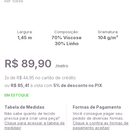
Ref: 10848
Largura:
Composição:
Gramatura:
1,45 m
70% Viscose
104 g/m²
30% Linho
R$ 89,90
/metro
2
x de
R$ 44,95
no cartão de crédito
ou
R$ 85,41
à vista com
5% de desconto no PIX
.
EM ESTOQUE
Tabela de Medidas
Formas de Pagamento
Não sabe quanto de tecido
Você consegue pagar seu
precisa para criar uma peça?
pedido de diversas formas.
Clique para acessar a tabela de
Clique e confira as formas de
medidas!
pagamento aceitas!