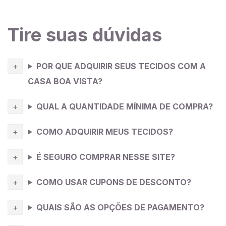
antes de cortar e costurar você pode mergulhá-lo na
água e deixar por 10 minutos, tire o excesso de água
(sem torcer) e deixe secar estendido na sombra.
Tire suas dúvidas
Dica da Costureira
: O meu modelo de roupa mais
POR QUE ADQUIRIR SEUS TECIDOS COM A
querido é a saia midi. É um modelo feminino e
CASA BOA VISTA?
moderno, com detalhes como fenda na frente ou na
lateral, é um modelo que muitas mulheres adotam ao
QUAL A QUANTIDADE MÍNIMA DE COMPRA?
se vestir, e aliado ao
linho
misto dá mais corpo e
presença para você.
COMO ADQUIRIR MEUS TECIDOS?
É SEGURO COMPRAR NESSE SITE?
COMO USAR CUPONS DE DESCONTO?
QUAIS SÃO AS OPÇÕES DE PAGAMENTO?