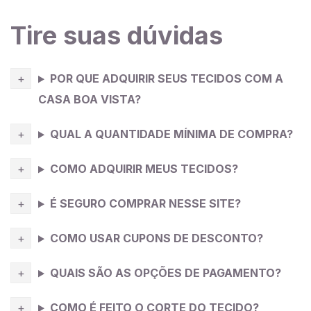
água e deixar por 10 minutos, tire o excesso de água
(sem torcer) e deixe secar estendido na sombra.
Tire suas dúvidas
Dica da Costureira
: O meu modelo de roupa mais
POR QUE ADQUIRIR SEUS TECIDOS COM A
querido é a saia midi. É um modelo feminino e
CASA BOA VISTA?
moderno, com detalhes como fenda na frente ou na
lateral, é um modelo que muitas mulheres adotam ao
QUAL A QUANTIDADE MÍNIMA DE COMPRA?
se vestir, e aliado ao
linho
misto dá mais corpo e
presença para você.
COMO ADQUIRIR MEUS TECIDOS?
É SEGURO COMPRAR NESSE SITE?
COMO USAR CUPONS DE DESCONTO?
QUAIS SÃO AS OPÇÕES DE PAGAMENTO?
COMO É FEITO O CORTE DO TECIDO?