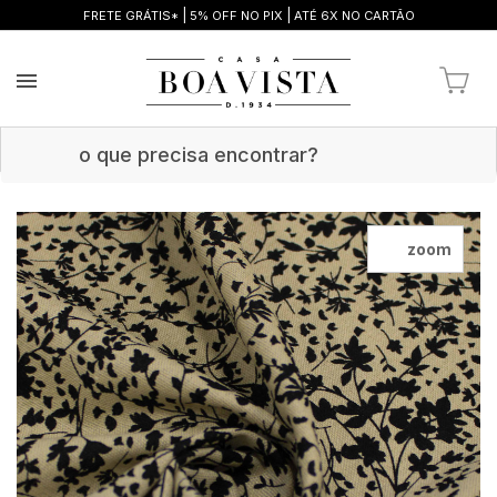
|
|
FRETE GRÁTIS*
5% OFF NO PIX
ATÉ 6X NO CARTÃO
zoom