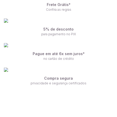
Frete Grátis*
Confira as regras
5% de desconto
para pagamento no PIX
Pague em até 6x sem juros*
no cartão de crédito
Compra segura
privacidade e segurança certificados
Receba nossas ofertas por e-mail
Fique por dentro de nossas novidades em primeira mão!