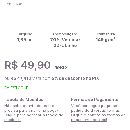
Ref: 10636
Largura:
Composição:
Gramatura:
1,35 m
70% Viscose
149 g/m²
30% Linho
R$ 49,90
/metro
ou
R$ 47,41
à vista com
5% de desconto no PIX
.
EM ESTOQUE
Tabela de Medidas
Formas de Pagamento
Não sabe quanto de tecido
Você consegue pagar seu
precisa para criar uma peça?
pedido de diversas formas.
Clique para acessar a tabela de
Clique e confira as formas de
medidas!
pagamento aceitas!