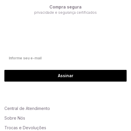
Compra segura
privacidade e segurança certificados
Receba nossas ofertas por e-mail
Fique por dentro de nossas novidades em primeira mão!
Assinar
Central de Atendimento
Sobre Nós
Trocas e Devoluções