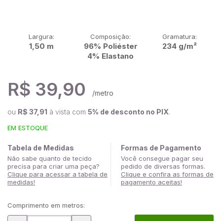
Largura:
Composição:
Gramatura:
1,50 m
96% Poliéster
234 g/m²
4% Elastano
R$ 39,90
/metro
ou
R$ 37,91
à vista com
5% de desconto no PIX
.
EM ESTOQUE
Tabela de Medidas
Formas de Pagamento
Não sabe quanto de tecido
Você consegue pagar seu
precisa para criar uma peça?
pedido de diversas formas.
Clique para acessar a tabela de
Clique e confira as formas de
medidas!
pagamento aceitas!
Comprimento em metros: