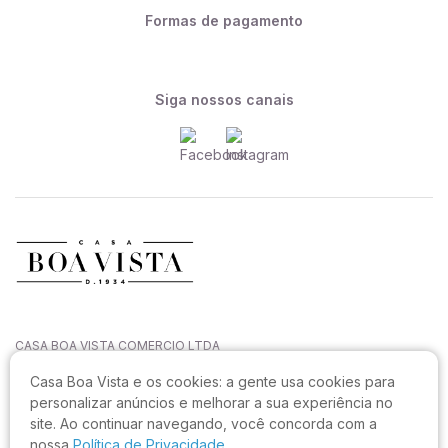
Formas de pagamento
Siga nossos canais
CASA BOA VISTA COMERCIO LTDA
CNPJ: 27.544.996/0001-52
Casa Boa Vista e os cookies:
a gente usa cookies para
Rua João Sampaio da Silva, 144, Capoeiras
personalizar anúncios e melhorar a sua experiência no
CEP: 88090-820, Florianópolis - SC
site. Ao continuar navegando, você concorda com a
Não realizamos atendimento neste endereço.
nossa
Política de Privacidade.