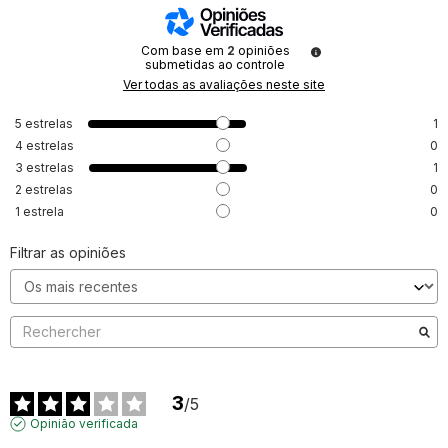
Com base em
2
opiniões
submetidas ao controle
Ver todas as avaliações neste site
5
estrelas
1
4
estrelas
0
3
estrelas
1
2
estrelas
0
1
estrela
0
Filtrar as opiniões
3
/
5
Opinião verificada