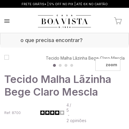
|
|
FRETE GRÁTIS*
5% OFF NO PIX
ATÉ 6X NO CARTÃO
zoom
Tecido Malha Lãzinha
Bege Claro Mescla
4
/
5
Ref: 8700
-
2
opiniões