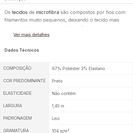
Os
tecidos
de
microfibra
são compostos por fios com
filamentos muito pequenos, deixando o tecido mais
leve e com toque mais agradável. Possui um caimento
Ver mais detalhes
médio e maleável, é resistente e elástica. Textura
levemente áspera, tem a gramatura fina e peso médio.
Dados Técnicos
Pode ser usada somente o tecido ou composto por
algum mais grosso, como o Blecaute. Possui secagem
rápida e não amassa, não sendo necessário o uso de
COMPOSIÇÃO
97% Poliéster 3% Elastano
máquina para secar ou ferro à vapor. Apresenta nível
COR PREDOMINANTE
Preto
de encolhimento extremamente baixo, podendo ser
lavada manualmente, à seco ou à máquina no modo
ELASTICIDADE
Não contém
suave. Não pode ser alvejada.
LARGURA
1,45 m
PADRONAGEM
Liso
GRAMATURA
104 g/m²