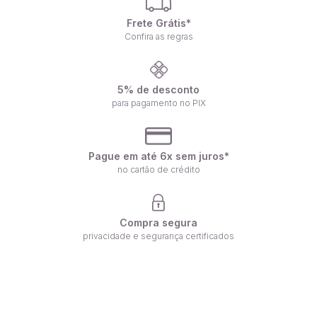
Frete Grátis*
Confira as regras
5% de desconto
para pagamento no PIX
Pague em até 6x sem juros*
no cartão de crédito
Compra segura
privacidade e segurança certificados
Receba nossas ofertas por e-mail
Fique por dentro de nossas novidades em primeira mão!