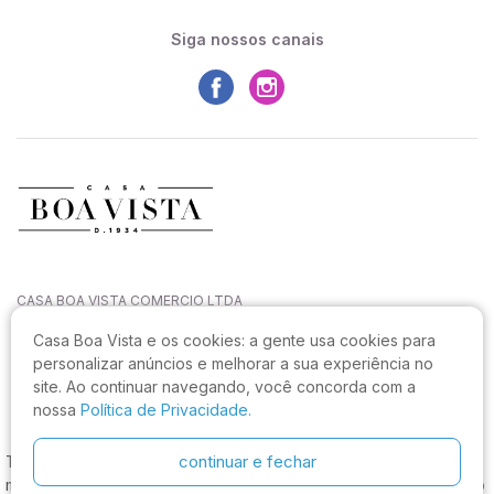
Siga nossos canais
CASA BOA VISTA COMERCIO LTDA
CNPJ: 27.544.996/0001-52
Casa Boa Vista e os cookies:
a gente usa cookies para
Rua João Sampaio da Silva, 144, Capoeiras
personalizar anúncios e melhorar a sua experiência no
CEP: 88090-820, Florianópolis - SC
site. Ao continuar navegando, você concorda com a
Não realizamos atendimento neste endereço.
nossa
Política de Privacidade.
continuar e fechar
Tecido Viscose Italiano Flores Clássicas Verde e Rosa, os
melhores preços e condições, estamos com muitas categorias do