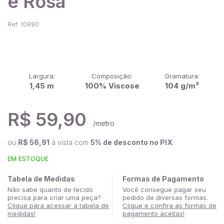
e Rosa
Ref: 10890
Largura:
Composição:
Gramatura:
1,45 m
100% Viscose
104 g/m²
R$ 59,90
/metro
ou
R$ 56,91
à vista com
5% de desconto no PIX
.
EM ESTOQUE
Tabela de Medidas
Formas de Pagamento
Não sabe quanto de tecido
Você consegue pagar seu
precisa para criar uma peça?
pedido de diversas formas.
Clique para acessar a tabela de
Clique e confira as formas de
medidas!
pagamento aceitas!