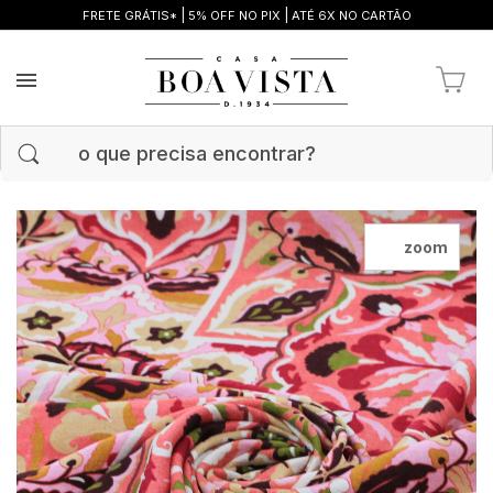
|
|
FRETE GRÁTIS*
5% OFF NO PIX
ATÉ 6X NO CARTÃO
zoom