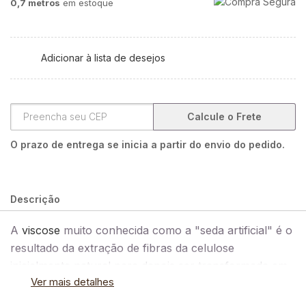
0,7 metros
em estoque
Adicionar à lista de desejos
Calcule o Frete
O prazo de entrega se inicia a partir do envio do pedido.
Descrição
A
viscose
muito conhecida como a "seda artificial" é o
resultado da extração de fibras da celulose
inicialmente natural para depois ser transformada em
Ver mais detalhes
fibra têxtil artificial. É um tipo de tecido flexível que se
adapta em vários tipos de corpos, para você que