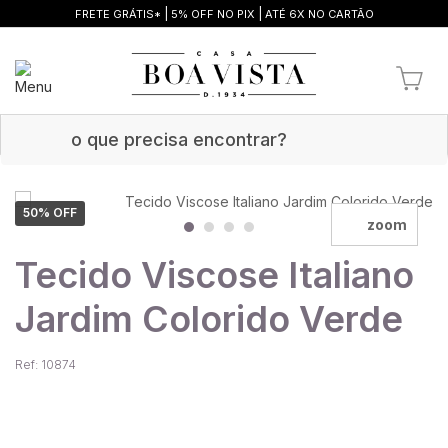
|
|
FRETE GRÁTIS*
5% OFF NO PIX
ATÉ 6X NO CARTÃO
50
% OFF
zoom
Tecido Viscose Italiano
Jardim Colorido Verde
Ref: 10874