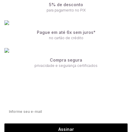
5% de desconto
para pagamento no PIX
Pague em até 6x sem juros*
no cartão de crédito
Compra segura
privacidade e segurança certificados
Receba nossas ofertas por e-mail
Fique por dentro de nossas novidades em primeira mão!
Assinar