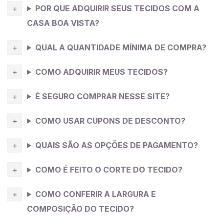
POR QUE ADQUIRIR SEUS TECIDOS COM A
água e deixar por 10 minutos, tire o excesso de
água(sem torcer) e deixe secar estendido na sombra.
CASA BOA VISTA?
Dependendo da cor da
viscose
pode ficar
QUAL A QUANTIDADE MÍNIMA DE COMPRA?
transparente no corpo, por isso sugerimos o feitio de
um forro para ser usado junto.
COMO ADQUIRIR MEUS TECIDOS?
Dica da Costureira
: tecido fluído com bom caimento
É SEGURO COMPRAR NESSE SITE?
me remete a peças confortáveis então eu costuraria
aqui uma calça larga de amarrar na cintura tipo
COMO USAR CUPONS DE DESCONTO?
pantalona, super confortável, pode ser usada no dia a
dia e no trabalho, fica bonito e você consegue
QUAIS SÃO AS OPÇÕES DE PAGAMENTO?
arrematar com outras peças do seu armário.
COMO É FEITO O CORTE DO TECIDO?
COMO CONFERIR A LARGURA E
COMPOSIÇÃO DO TECIDO?