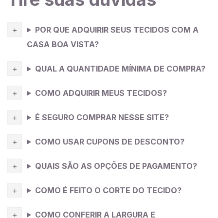
passar. Ele tende a encolher, então indicamos que
antes de cortar e costurar você pode mergulhá-lo na
POR QUE ADQUIRIR SEUS TECIDOS COM A
água e deixar por 10 minutos, tire o excesso de
água(sem torcer) e deixe secar estendido na sombra.
CASA BOA VISTA?
Dependendo da cor da
viscose
pode ficar
QUAL A QUANTIDADE MÍNIMA DE COMPRA?
transparente no corpo, por isso sugerimos o feitio de
um forro para ser usado junto.
COMO ADQUIRIR MEUS TECIDOS?
Dica da Costureira
: tecido fluído com bom caimento
É SEGURO COMPRAR NESSE SITE?
me remete a peças confortáveis então eu costuraria
aqui uma calça larga de amarrar na cintura tipo
COMO USAR CUPONS DE DESCONTO?
pantalona, super confortável, pode ser usada no dia a
dia e no trabalho, fica bonito e você consegue
QUAIS SÃO AS OPÇÕES DE PAGAMENTO?
arrematar com outras peças do seu armário.
COMO É FEITO O CORTE DO TECIDO?
COMO CONFERIR A LARGURA E