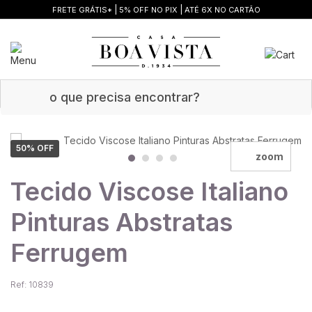
|
|
FRETE GRÁTIS*
5% OFF NO PIX
ATÉ 6X NO CARTÃO
50
% OFF
zoom
Tecido Viscose Italiano
Pinturas Abstratas
Ferrugem
Ref: 10839