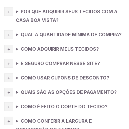
antes de cortar e costurar você pode mergulhá-lo na
POR QUE ADQUIRIR SEUS TECIDOS COM A
água e deixar por 10 minutos, tire o excesso de
água(sem torcer) e deixe secar estendido na sombra.
CASA BOA VISTA?
Dependendo da cor da
viscose
pode ficar
QUAL A QUANTIDADE MÍNIMA DE COMPRA?
transparente no corpo, por isso sugerimos o feitio de
um forro para ser usado junto.
COMO ADQUIRIR MEUS TECIDOS?
Dica da Costureira
: tecido fluído com bom caimento
É SEGURO COMPRAR NESSE SITE?
me remete a peças confortáveis então eu costuraria
aqui uma calça larga de amarrar na cintura tipo
COMO USAR CUPONS DE DESCONTO?
pantalona, super confortável, pode ser usada no dia a
dia e no trabalho, fica bonito e você consegue
QUAIS SÃO AS OPÇÕES DE PAGAMENTO?
arrematar com outras peças do seu armário.
COMO É FEITO O CORTE DO TECIDO?
COMO CONFERIR A LARGURA E