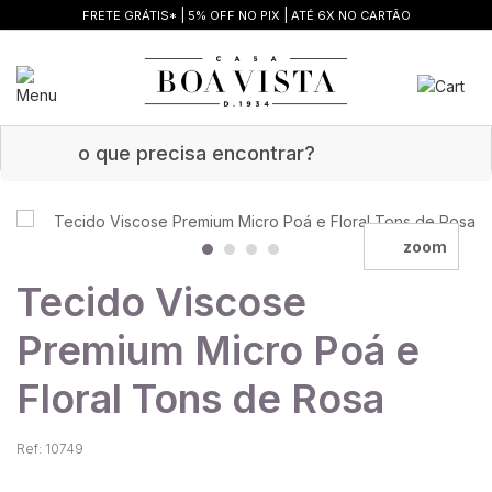
|
|
FRETE GRÁTIS*
5% OFF NO PIX
ATÉ 6X NO CARTÃO
zoom
Tecido Viscose
Premium Micro Poá e
Floral Tons de Rosa
Ref: 10749