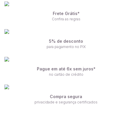
Frete Grátis*
Confira as regras
5% de desconto
para pagamento no PIX
Pague em até 6x sem juros*
no cartão de crédito
Compra segura
privacidade e segurança certificados
Receba nossas ofertas por e-mail
Fique por dentro de nossas novidades em primeira mão!