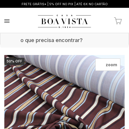
|
|
FRETE GRÁTIS*
5% OFF NO PIX
ATÉ 6X NO CARTÃO
50
% OFF
zoom