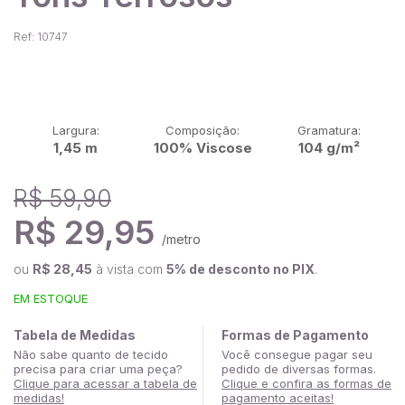
Ref: 10747
Largura:
Composição:
Gramatura:
1,45 m
100% Viscose
104 g/m²
R$ 59,90
R$ 29,95
/metro
ou
R$ 28,45
à vista com
5% de desconto no PIX
.
EM ESTOQUE
Tabela de Medidas
Formas de Pagamento
Não sabe quanto de tecido
Você consegue pagar seu
precisa para criar uma peça?
pedido de diversas formas.
Clique para acessar a tabela de
Clique e confira as formas de
medidas!
pagamento aceitas!