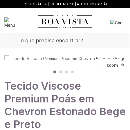
|
|
FRETE GRÁTIS*
5% OFF NO PIX
ATÉ 6X NO CARTÃO
zoom
Tecido Viscose
Premium Poás em
Chevron Estonado Bege
e Preto