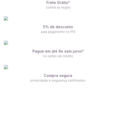
Frete Grátis*
Confira as regras
5% de desconto
para pagamento no PIX
Pague em até 6x sem juros*
no cartão de crédito
Compra segura
privacidade e segurança certificados
Receba nossas ofertas por e-mail
Fique por dentro de nossas novidades em primeira mão!