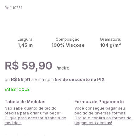
Ref: 10751
Largura:
Composição:
Gramatura:
1,45 m
100% Viscose
104 g/m²
R$ 59,90
/metro
ou
R$ 56,91
à vista com
5% de desconto no PIX
.
EM ESTOQUE
Tabela de Medidas
Formas de Pagamento
Não sabe quanto de tecido
Você consegue pagar seu
precisa para criar uma peça?
pedido de diversas formas.
Clique para acessar a tabela de
Clique e confira as formas de
medidas!
pagamento aceitas!