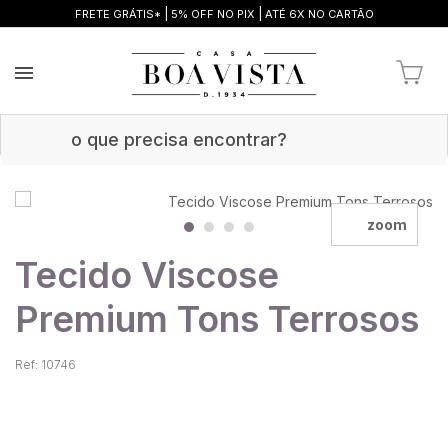
|
|
FRETE GRÁTIS*
5% OFF NO PIX
ATÉ 6X NO CARTÃO
zoom
Tecido Viscose
Premium Tons Terrosos
Ref: 10746