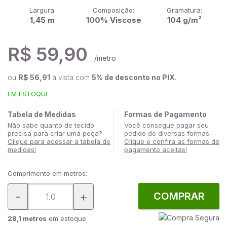
Largura:
Composição:
Gramatura:
1,45 m
100% Viscose
104 g/m²
R$ 59,90
/metro
ou
R$ 56,91
à vista com
5% de desconto no PIX
.
EM ESTOQUE
Tabela de Medidas
Formas de Pagamento
Não sabe quanto de tecido
Você consegue pagar seu
precisa para criar uma peça?
pedido de diversas formas.
Clique para acessar a tabela de
Clique e confira as formas de
medidas!
pagamento aceitas!
Comprimento em metros:
-
+
COMPRAR
28,1 metros
em estoque