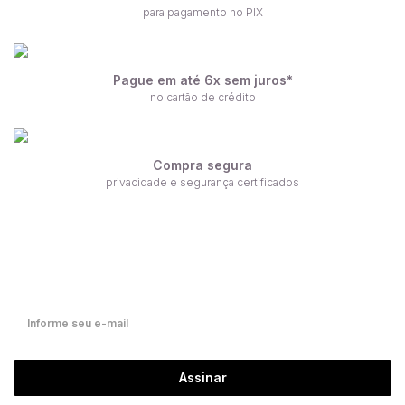
para pagamento no PIX
Pague em até 6x sem juros*
no cartão de crédito
Compra segura
privacidade e segurança certificados
Receba nossas ofertas por e-mail
Fique por dentro de nossas novidades em primeira mão!
Assinar