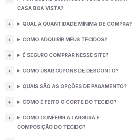
água(sem torcer) e deixe secar estendido na sombra.
CASA BOA VISTA?
Dependendo da cor da
viscose
pode ficar
QUAL A QUANTIDADE MÍNIMA DE COMPRA?
transparente no corpo, por isso sugerimos o feitio de
um forro para ser usado junto.
COMO ADQUIRIR MEUS TECIDOS?
Dica da Costureira
: tecido fluído com bom caimento
É SEGURO COMPRAR NESSE SITE?
me remete a peças confortáveis então eu costuraria
aqui uma calça larga de amarrar na cintura tipo
COMO USAR CUPONS DE DESCONTO?
pantalona, super confortável, pode ser usada no dia a
dia e no trabalho, fica bonito e você consegue
QUAIS SÃO AS OPÇÕES DE PAGAMENTO?
arrematar com outras peças do seu armário.
COMO É FEITO O CORTE DO TECIDO?
COMO CONFERIR A LARGURA E
COMPOSIÇÃO DO TECIDO?