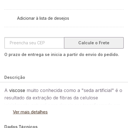
Adicionar à lista de desejos
Calcule o Frete
O prazo de entrega se inicia a partir do envio do pedido.
Descrição
A
viscose
muito conhecida como a "seda artificial" é o
resultado da extração de fibras da celulose
inicialmente natural para depois ser transformada em
Ver mais detalhes
fibra têxtil artificial. É um tipo de tecido flexível que se
adapta em vários tipos de corpos, para você que
Dados Técnicos
gosta de saias, vestidos, camisas, calças e kimonos, a