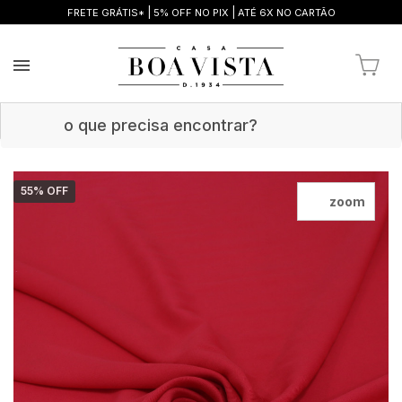
|
|
FRETE GRÁTIS*
5% OFF NO PIX
ATÉ 6X NO CARTÃO
55
% OFF
zoom