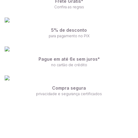
Frete Grátis*
Confira as regras
5% de desconto
para pagamento no PIX
Pague em até 6x sem juros*
no cartão de crédito
Compra segura
privacidade e segurança certificados
Receba nossas ofertas por e-mail
Fique por dentro de nossas novidades em primeira mão!