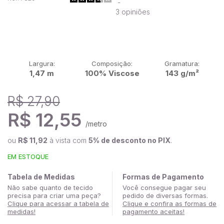
-
3
opiniões
Largura:
Composição:
Gramatura:
1,47 m
100% Viscose
143 g/m²
R$ 27,90
R$ 12,55
/metro
ou
R$ 11,92
à vista com
5% de desconto no PIX
.
EM ESTOQUE
Tabela de Medidas
Formas de Pagamento
Não sabe quanto de tecido
Você consegue pagar seu
precisa para criar uma peça?
pedido de diversas formas.
Clique para acessar a tabela de
Clique e confira as formas de
medidas!
pagamento aceitas!