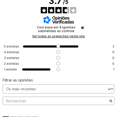
3.7
/
5
Com base em
3
opiniões
submetidas ao controle
Ver todas as avaliações neste site
5
estrelas
2
4
estrelas
0
3
estrelas
0
2
estrelas
0
1
estrela
1
Filtrar as opiniões