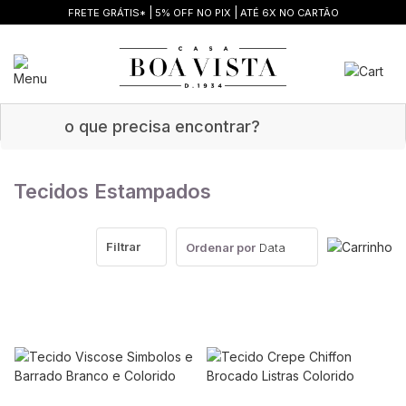
|
|
FRETE GRÁTIS*
5% OFF NO PIX
ATÉ 6X NO CARTÃO
Tecidos Estampados
Filtrar
Ordenar por
Data