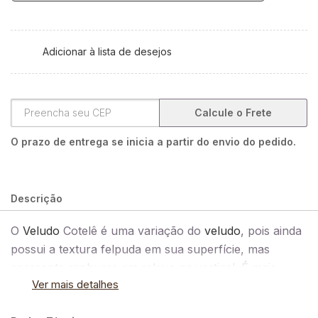
Adicionar à lista de desejos
Calcule o Frete
O prazo de entrega se inicia a partir do envio do pedido.
Descrição
O
Veludo
Cotelê é uma variação do
veludo
, pois ainda
possui a textura felpuda em sua superfície, mas
apresenta ranhuras em relevo na vertical. É mais
Ver mais detalhes
utilizado em
alfaiataria
de inverno, como calças, saias,
shorts e camisas, com caimento estruturado. No