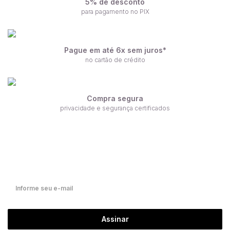
5% de desconto
para pagamento no PIX
Pague em até 6x sem juros*
no cartão de crédito
Compra segura
privacidade e segurança certificados
Receba nossas ofertas por e-mail
Fique por dentro de nossas novidades em primeira mão!
Assinar