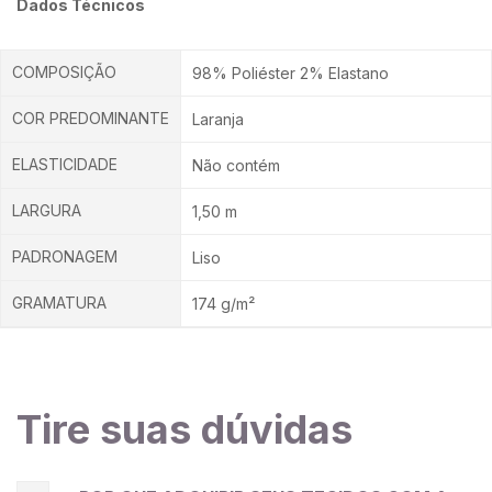
Dados Técnicos
século XIX, foi um tecido utilizado para uniformes de
caça, enquanto no século XX foi associado ao uso da
moda esportiva no dia a dia. Atualmente, é um tecido
COMPOSIÇÃO
98% Poliéster 2% Elastano
associado ao estilo vintage.
COR PREDOMINANTE
Laranja
ELASTICIDADE
Não contém
LARGURA
1,50 m
PADRONAGEM
Liso
GRAMATURA
174 g/m²
Tire suas dúvidas