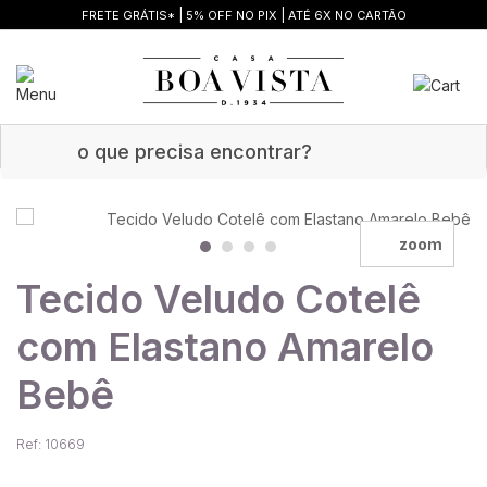
|
|
FRETE GRÁTIS*
5% OFF NO PIX
ATÉ 6X NO CARTÃO
zoom
Tecido Veludo Cotelê
com Elastano Amarelo
Bebê
Ref: 10669