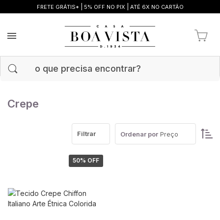
|
|
FRETE GRÁTIS*
5% OFF NO PIX
ATÉ 6X NO CARTÃO
Crepe
Filtrar
Ordenar por
Preço
50
% OFF