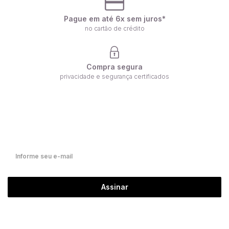
Pague em até 6x sem juros*
no cartão de crédito
Compra segura
privacidade e segurança certificados
Receba nossas ofertas por e-mail
Fique por dentro de nossas novidades em primeira mão!
Assinar