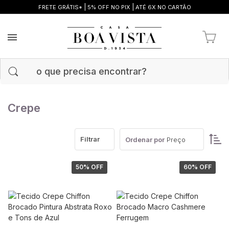
|
|
FRETE GRÁTIS*
5% OFF NO PIX
ATÉ 6X NO CARTÃO
Crepe
Filtrar
Ordenar por
Preço
50
% OFF
60
% OFF