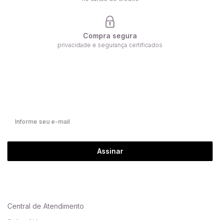
Compra segura
privacidade e segurança certificados
Receba nossas ofertas por e-mail
Fique por dentro de nossas novidades em primeira mão!
Assinar
Central de Atendimento